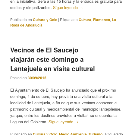
en la iniciativa. Será a las 15 horas y la entrada es gratuita para
socios y simpatizantes.
Sigue leyendo
→
Publicado en
Cultura y Ocio
|
Etiquetado
Cultura
,
Flamenco
,
La
Roda de Andalucía
Vecinos de El Saucejo
viajarán este domingo a
Lantejuela en visita cultural
Posted on
30/09/2015
El Ayuntamiento de El Saucejo ha anunciado que el próximo
domingo, 4 de octubre, hay prevista una visita cultural a la
localidad de Lantejuela, a fin de que sus vecinos conozcan el
patrimonio cultural y medioambiental del municipio lantejolense,
ya que, entre los destinos previstos a visitar, se encuentra la
Laguna del Gobierno.
Sigue leyendo
→
Publicado en
Cultura y Ocio
,
Medio Ambiente
,
Turismo
|
Etiquetado