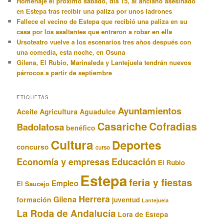
Homenaje el próximo sábado, día 15, al anciano asesinado
en Estepa tras recibir una paliza por unos ladrones
Fallece el vecino de Estepa que recibió una paliza en su
casa por los asaltantes que entraron a robar en ella
Ursoteatro vuelve a los escenarios tres años después con
una comedia, esta noche, en Osuna
Gilena, El Rubio, Marinaleda y Lantejuela tendrán nuevos
párrocos a partir de septiembre
ETIQUETAS
Ayuntamientos
Aceite
Agricultura
Aguadulce
Casariche
Cofradias
Badolatosa
benéfico
Cultura
Deportes
concurso
curso
Educación
Economía y empresas
El Rubio
Estepa
feria y fiestas
Empleo
El Saucejo
Herrera
Gilena
formación
juventud
Lantejuela
La Roda de Andalucía
Lora de Estepa