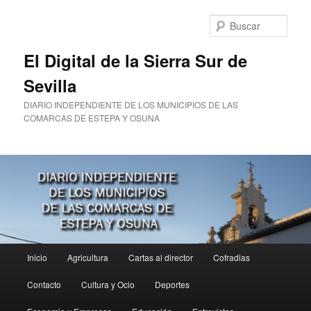
Ir
Ir
al
al
Busc
contenido
contenido
principal
secundario
El Digital de la Sierra Sur de
Sevilla
DIARIO INDEPENDIENTE DE LOS MUNICIPIOS DE LAS
COMARCAS DE ESTEPA Y OSUNA
Menú
Inicio
Agricultura
Cartas al director
Cofradias
principal
Contacto
Cultura y Ocio
Deportes