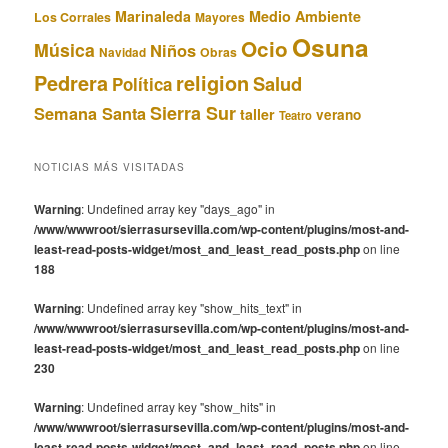
Marinaleda
Medio Ambiente
Los Corrales
Mayores
Osuna
Ocio
Música
Niños
Obras
Navidad
Pedrera
religion
Salud
Política
Sierra Sur
Semana Santa
taller
verano
Teatro
NOTICIAS MÁS VISITADAS
Warning
: Undefined array key "days_ago" in
/www/wwwroot/sierrasursevilla.com/wp-content/plugins/most-and-
least-read-posts-widget/most_and_least_read_posts.php
on line
188
Warning
: Undefined array key "show_hits_text" in
/www/wwwroot/sierrasursevilla.com/wp-content/plugins/most-and-
least-read-posts-widget/most_and_least_read_posts.php
on line
230
Warning
: Undefined array key "show_hits" in
/www/wwwroot/sierrasursevilla.com/wp-content/plugins/most-and-
least-read-posts-widget/most_and_least_read_posts.php
on line