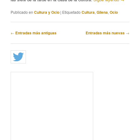
Publicado en
Cultura y Ocio
|
Etiquetado
Cultura
,
Gilena
,
Ocio
Navegación
←
Entradas más antiguas
Entradas más nuevas
→
de
entradas