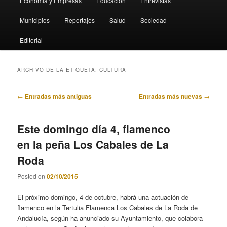
Economia y Empresas
Educación
Entrevistas
Municipios
Reportajes
Salud
Sociedad
Editorial
ARCHIVO DE LA ETIQUETA:
CULTURA
Navegación
←
Entradas más antiguas
Entradas más nuevas
→
de
entradas
Este domingo día 4, flamenco
en la peña Los Cabales de La
Roda
Posted on
02/10/2015
El próximo domingo, 4 de octubre, habrá una actuación de
flamenco en la Tertulia Flamenca Los Cabales de La Roda de
Andalucía, según ha anunciado su Ayuntamiento, que colabora