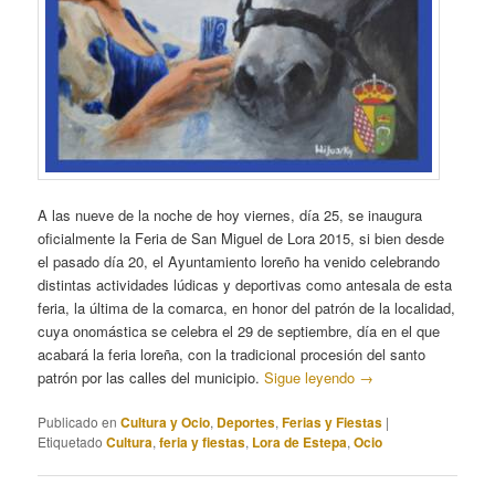
A las nueve de la noche de hoy viernes, día 25, se inaugura
oficialmente la Feria de San Miguel de Lora 2015, si bien desde
el pasado día 20, el Ayuntamiento loreño ha venido celebrando
distintas actividades lúdicas y deportivas como antesala de esta
feria, la última de la comarca, en honor del patrón de la localidad,
cuya onomástica se celebra el 29 de septiembre, día en el que
acabará la feria loreña, con la tradicional procesión del santo
patrón por las calles del municipio.
Sigue leyendo
→
Publicado en
Cultura y Ocio
,
Deportes
,
Ferias y Fiestas
|
Etiquetado
Cultura
,
feria y fiestas
,
Lora de Estepa
,
Ocio