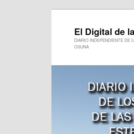
Ir
Ir
al
al
contenido
contenido
El Digital de l
principal
secundario
DIARIO INDEPENDIENTE DE 
OSUNA