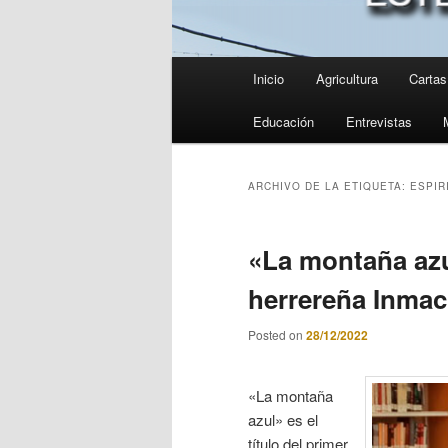
Menú
Inicio
Agricultura
Cartas 
principal
Educación
Entrevistas
ARCHIVO DE LA ETIQUETA:
ESPIR
«La montaña azul
herrereña Inmac
Posted on
28/12/2022
«La montaña
azul» es el
título del primer