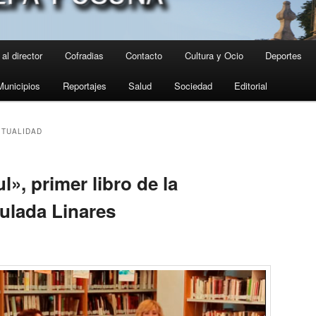
al director
Cofradias
Contacto
Cultura y Ocio
Deportes
Municipios
Reportajes
Salud
Sociedad
Editorial
ITUALIDAD
», primer libro de la
ulada Linares