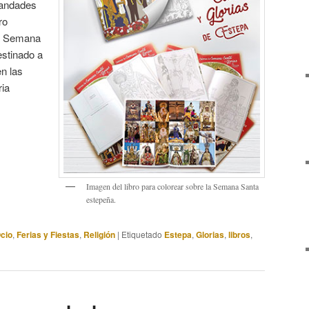
mandades
ro
la Semana
estinado a
n las
ia
Imagen del libro para colorear sobre la Semana Santa
estepeña.
Ocio
,
Ferias y Fiestas
,
Religión
|
Etiquetado
Estepa
,
Glorias
,
libros
,