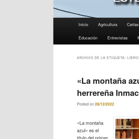
Menú
Inicio
Agricultura
Cartas 
principal
Educación
Entrevistas
ARCHIVO DE LA ETIQUETA:
LIBRO
«La montaña azul
herrereña Inmac
Posted on
28/12/2022
«La montaña
azul» es el
título del primer