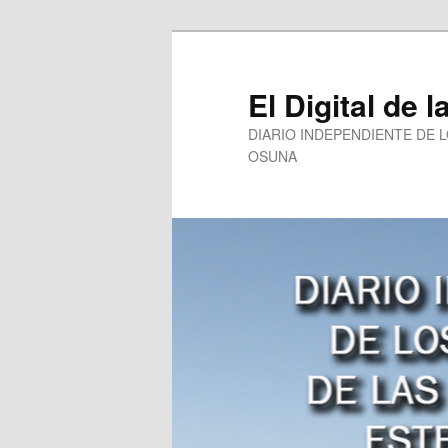
Ir
Ir
al
al
contenido
contenido
El Digital de l
principal
secundario
DIARIO INDEPENDIENTE DE 
OSUNA