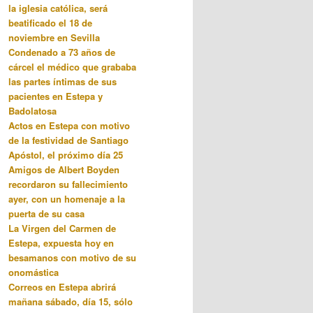
la iglesia católica, será
beatificado el 18 de
noviembre en Sevilla
Condenado a 73 años de
cárcel el médico que grababa
las partes íntimas de sus
pacientes en Estepa y
Badolatosa
Actos en Estepa con motivo
de la festividad de Santiago
Apóstol, el próximo día 25
Amigos de Albert Boyden
recordaron su fallecimiento
ayer, con un homenaje a la
puerta de su casa
La Virgen del Carmen de
Estepa, expuesta hoy en
besamanos con motivo de su
onomástica
Correos en Estepa abrirá
mañana sábado, día 15, sólo