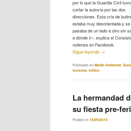
por lo que la Guardia Civil tuv
cortar la autovía por las dos
direcciones. Esta cría de buitr
estaba muy desorientada y se
pasaba de un lado a otro sin s
a dónde ir», explica el Consist
rodense en Facebook.
Sigue leyendo
→
Publicado en
Medio Ambiente
,
Suc
sucesos
,
tráfico
La hermandad de
su fiesta pre-fe
Posted on
15/09/2015