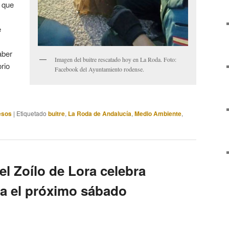
o que
e
aber
Imagen del buitre rescatado hoy en La Roda. Foto:
orio
Facebook del Ayuntamiento rodense.
esos
|
Etiquetado
buitre
,
La Roda de Andalucía
,
Medio Ambiente
,
l Zoílo de Lora celebra
ria el próximo sábado