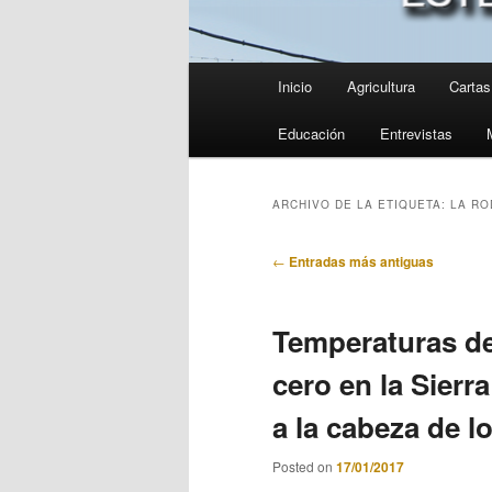
Menú
Inicio
Agricultura
Cartas 
principal
Educación
Entrevistas
ARCHIVO DE LA ETIQUETA:
LA RO
Navegación
←
Entradas más antiguas
de
entradas
Temperaturas de
cero en la Sierr
a la cabeza de l
Posted on
17/01/2017