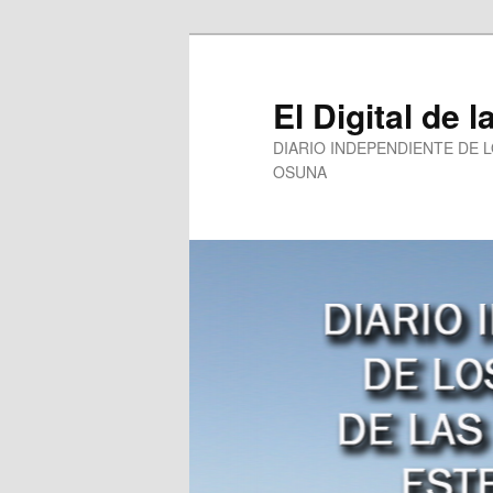
Ir
Ir
al
al
contenido
contenido
El Digital de l
principal
secundario
DIARIO INDEPENDIENTE DE 
OSUNA