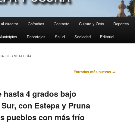
al director
Cofradias
Contacto
Cultura y Ocio
Deportes
Municipios
Reportajes
Salud
Sociedad
Editorial
DA DE ANDALUCÍA
Entradas más nuevas
→
 hasta 4 grados bajo
a Sur, con Estepa y Pruna
os pueblos con más frío