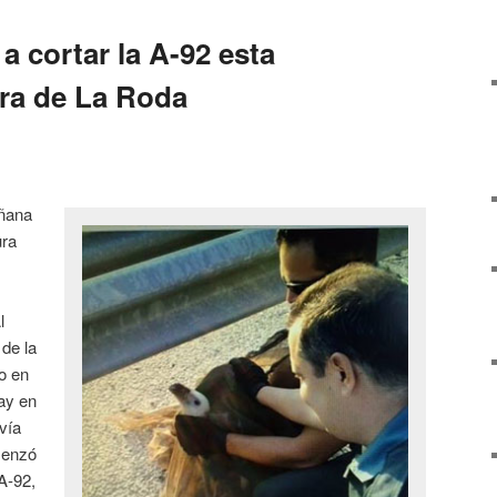
 a cortar la A-92 esta
ura de La Roda
añana
ura
l
 de la
o en
hay en
vía
menzó
A-92,