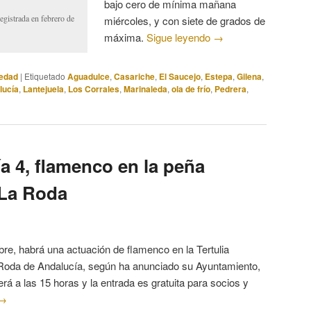
bajo cero de mínima mañana
egistrada en febrero de
miércoles, y con siete de grados de
máxima.
Sigue leyendo
→
edad
|
Etiquetado
Aguadulce
,
Casariche
,
El Saucejo
,
Estepa
,
Gilena
,
lucía
,
Lantejuela
,
Los Corrales
,
Marinaleda
,
ola de frío
,
Pedrera
,
a 4, flamenco en la peña
 La Roda
re, habrá una actuación de flamenco en la Tertulia
oda de Andalucía, según ha anunciado su Ayuntamiento,
Será a las 15 horas y la entrada es gratuita para socios y
→