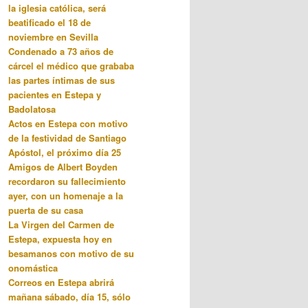
la iglesia católica, será
beatificado el 18 de
noviembre en Sevilla
Condenado a 73 años de
cárcel el médico que grababa
las partes íntimas de sus
pacientes en Estepa y
Badolatosa
Actos en Estepa con motivo
de la festividad de Santiago
Apóstol, el próximo día 25
Amigos de Albert Boyden
recordaron su fallecimiento
ayer, con un homenaje a la
puerta de su casa
La Virgen del Carmen de
Estepa, expuesta hoy en
besamanos con motivo de su
onomástica
Correos en Estepa abrirá
mañana sábado, día 15, sólo