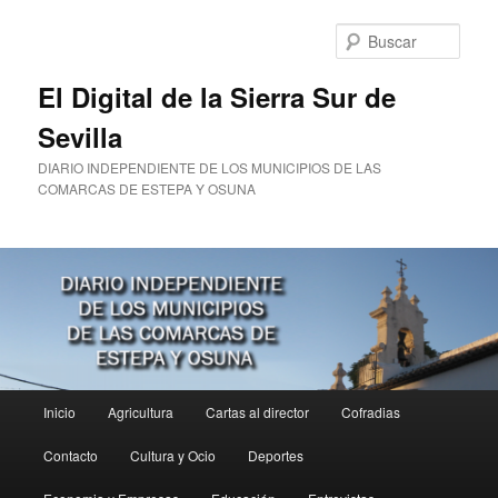
Ir
Ir
al
al
Busc
contenido
contenido
principal
secundario
El Digital de la Sierra Sur de
Sevilla
DIARIO INDEPENDIENTE DE LOS MUNICIPIOS DE LAS
COMARCAS DE ESTEPA Y OSUNA
Menú
Inicio
Agricultura
Cartas al director
Cofradias
principal
Contacto
Cultura y Ocio
Deportes