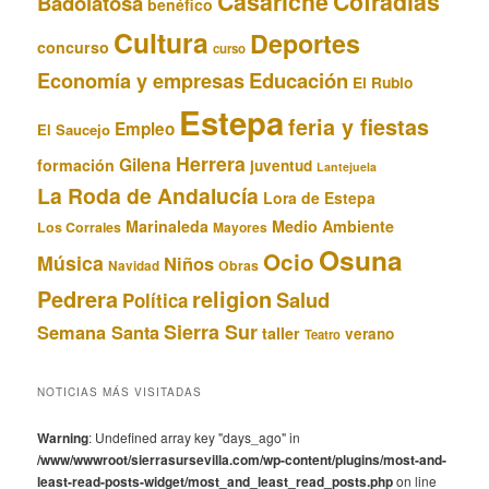
Casariche
Cofradias
Badolatosa
benéfico
Cultura
Deportes
concurso
curso
Educación
Economía y empresas
El Rubio
Estepa
feria y fiestas
Empleo
El Saucejo
Herrera
Gilena
formación
juventud
Lantejuela
La Roda de Andalucía
Lora de Estepa
Marinaleda
Medio Ambiente
Los Corrales
Mayores
Osuna
Ocio
Música
Niños
Obras
Navidad
Pedrera
religion
Salud
Política
Sierra Sur
Semana Santa
taller
verano
Teatro
NOTICIAS MÁS VISITADAS
Warning
: Undefined array key "days_ago" in
/www/wwwroot/sierrasursevilla.com/wp-content/plugins/most-and-
least-read-posts-widget/most_and_least_read_posts.php
on line