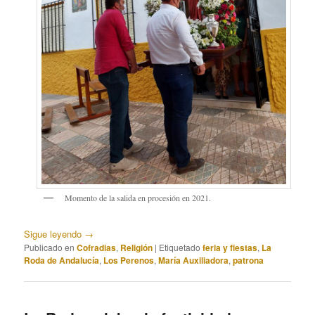
Momento de la salida en procesión en 2021.
Sigue leyendo
→
Publicado en
Cofradias
,
Religión
|
Etiquetado
feria y fiestas
,
La
Roda de Andalucía
,
Los Perenos
,
María Auxiliadora
,
patrona