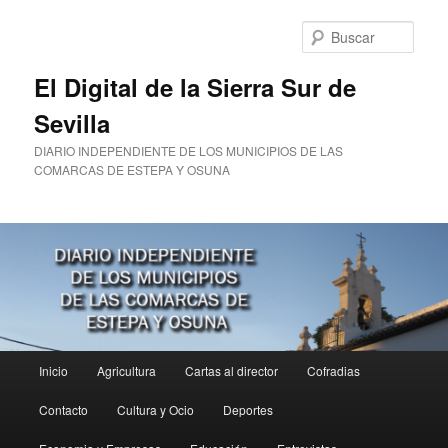
Ir
Ir
al
al
Busc
contenido
contenido
principal
secundario
El Digital de la Sierra Sur de
Sevilla
DIARIO INDEPENDIENTE DE LOS MUNICIPIOS DE LAS
COMARCAS DE ESTEPA Y OSUNA
Menú
Inicio
Agricultura
Cartas al director
Cofradias
principal
Contacto
Cultura y Ocio
Deportes