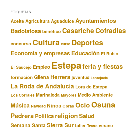
ETIQUETAS
Ayuntamientos
Aceite
Agricultura
Aguadulce
Casariche
Cofradias
Badolatosa
benéfico
Cultura
Deportes
concurso
curso
Educación
Economía y empresas
El Rubio
Estepa
feria y fiestas
Empleo
El Saucejo
Herrera
Gilena
formación
juventud
Lantejuela
La Roda de Andalucía
Lora de Estepa
Marinaleda
Medio Ambiente
Los Corrales
Mayores
Osuna
Ocio
Música
Niños
Obras
Navidad
Pedrera
religion
Salud
Política
Sierra Sur
Semana Santa
taller
verano
Teatro