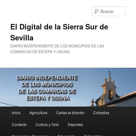
Ir
Ir
al
al
Busc
contenido
contenido
principal
secundario
El Digital de la Sierra Sur de
Sevilla
DIARIO INDEPENDIENTE DE LOS MUNICIPIOS DE LAS
COMARCAS DE ESTEPA Y OSUNA
Menú
Inicio
Agricultura
Cartas al director
Cofradias
principal
Contacto
Cultura y Ocio
Deportes