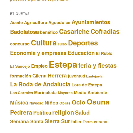
ETIQUETAS
Ayuntamientos
Aceite
Agricultura
Aguadulce
Casariche
Cofradias
Badolatosa
benéfico
Cultura
Deportes
concurso
curso
Educación
Economía y empresas
El Rubio
Estepa
feria y fiestas
Empleo
El Saucejo
Herrera
Gilena
formación
juventud
Lantejuela
La Roda de Andalucía
Lora de Estepa
Marinaleda
Medio Ambiente
Los Corrales
Mayores
Osuna
Ocio
Música
Niños
Obras
Navidad
Pedrera
religion
Salud
Política
Sierra Sur
Semana Santa
taller
verano
Teatro