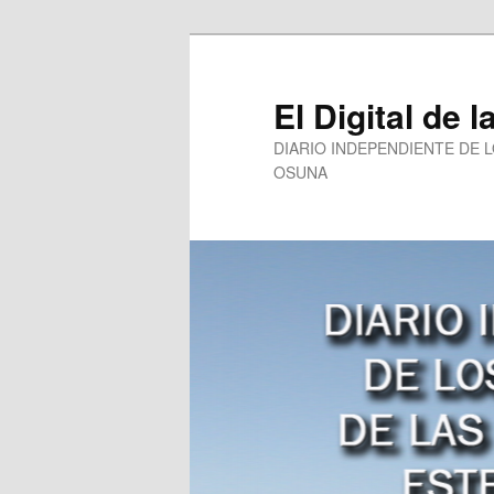
Ir
Ir
al
al
contenido
contenido
El Digital de l
principal
secundario
DIARIO INDEPENDIENTE DE 
OSUNA