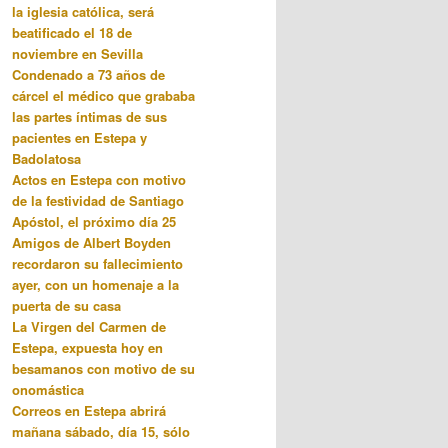
la iglesia católica, será
beatificado el 18 de
noviembre en Sevilla
Condenado a 73 años de
cárcel el médico que grababa
las partes íntimas de sus
pacientes en Estepa y
Badolatosa
Actos en Estepa con motivo
de la festividad de Santiago
Apóstol, el próximo día 25
Amigos de Albert Boyden
recordaron su fallecimiento
ayer, con un homenaje a la
puerta de su casa
La Virgen del Carmen de
Estepa, expuesta hoy en
besamanos con motivo de su
onomástica
Correos en Estepa abrirá
mañana sábado, día 15, sólo