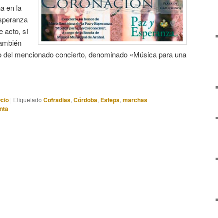
a en la
speranza
 acto, sí
también
 del mencionado concierto, denominado «Música para una
Ocio
|
Etiquetado
Cofradias
,
Córdoba
,
Estepa
,
marchas
nta