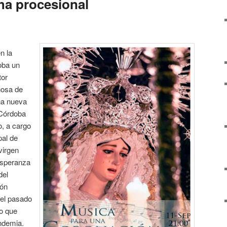
ha procesional
n la
oba un
tor
nosa de
na nueva
«Córdoba
o, a cargo
pal de
virgen
Esperanza
del
ión
 el pasado
vo que
ndemia.