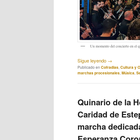
Un momento del concierto en el q
Sigue leyendo
→
Publicado en
Cofradias
,
Cultura y 
marchas procesionales
,
Música
,
S
Quinario de la 
Caridad de Este
marcha dedicada 
Esperanza Coro