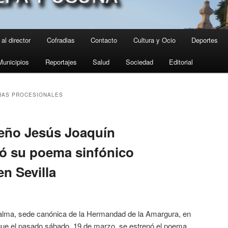
al director
Cofradias
Contacto
Cultura y Ocio
Deportes
Municipios
Reportajes
Salud
Sociedad
Editorial
HAS PROCESIONALES
eño Jesús Joaquín
ó su poema sinfónico
n Sevilla
Palma, sede canónica de la Hermandad de la Amargura, en
l que el pasado sábado, 19 de marzo, se estrenó el poema