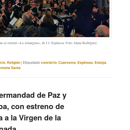
ue se estrenó «La Amargura», de J.J. Espinosa. Foto: Jaime Rodríguez.
Ocio
,
Religión
|
Etiquetado
concierto
,
Cuaresma
,
Espinosa
,
Estepa
,
emana Santa
Hermandad de Paz y
pa, con estreno de
a la Virgen de la
nada