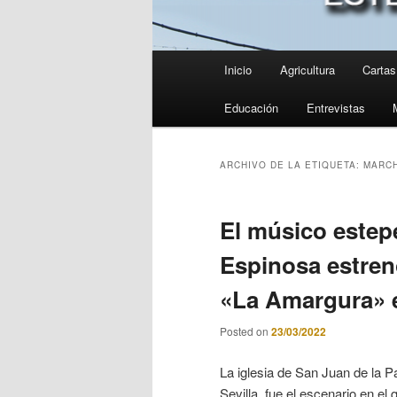
Menú
Inicio
Agricultura
Cartas 
principal
Educación
Entrevistas
ARCHIVO DE LA ETIQUETA:
MARC
El músico estep
Espinosa estren
«La Amargura» e
Posted on
23/03/2022
La iglesia de San Juan de la 
Sevilla, fue el escenario en e