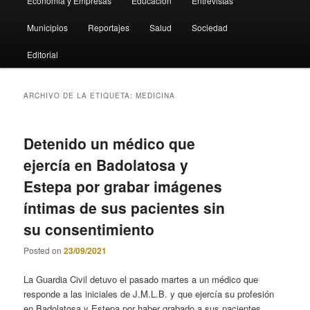
Economia y Empresas
Educación
Entrevistas
Municipios
Reportajes
Salud
Sociedad
Editorial
ARCHIVO DE LA ETIQUETA:
MEDICINA
Detenido un médico que
ejercía en Badolatosa y
Estepa por grabar imágenes
íntimas de sus pacientes sin
su consentimiento
Posted on
23/09/2021
La Guardia Civil detuvo el pasado martes a un médico que
responde a las iniciales de J.M.L.B. y que ejercía su profesión
en Badolatosa y Estepa por haber grabado a sus pacientes