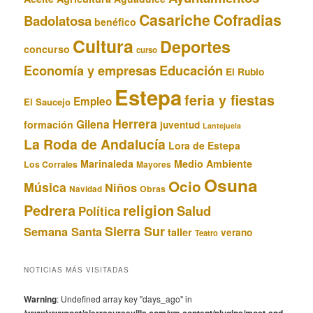
Casariche
Cofradias
Badolatosa
benéfico
Cultura
Deportes
concurso
curso
Educación
Economía y empresas
El Rubio
Estepa
feria y fiestas
Empleo
El Saucejo
Herrera
Gilena
formación
juventud
Lantejuela
La Roda de Andalucía
Lora de Estepa
Marinaleda
Medio Ambiente
Los Corrales
Mayores
Osuna
Ocio
Música
Niños
Obras
Navidad
Pedrera
religion
Salud
Política
Sierra Sur
Semana Santa
taller
verano
Teatro
NOTICIAS MÁS VISITADAS
Warning
: Undefined array key "days_ago" in
/www/wwwroot/sierrasursevilla.com/wp-content/plugins/most-and-