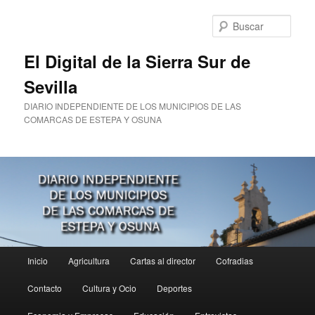
Ir
Ir
al
al
Busc
contenido
contenido
principal
secundario
El Digital de la Sierra Sur de
Sevilla
DIARIO INDEPENDIENTE DE LOS MUNICIPIOS DE LAS
COMARCAS DE ESTEPA Y OSUNA
Menú
Inicio
Agricultura
Cartas al director
Cofradias
principal
Contacto
Cultura y Ocio
Deportes