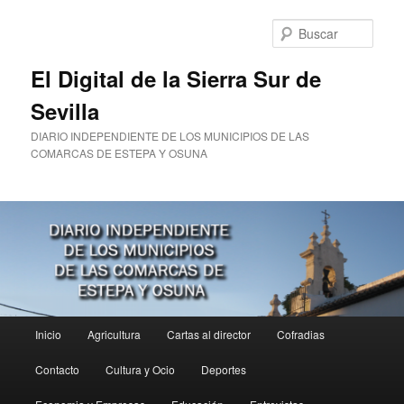
Ir
Ir
al
al
Busc
contenido
contenido
principal
secundario
El Digital de la Sierra Sur de
Sevilla
DIARIO INDEPENDIENTE DE LOS MUNICIPIOS DE LAS
COMARCAS DE ESTEPA Y OSUNA
Menú
Inicio
Agricultura
Cartas al director
Cofradias
principal
Contacto
Cultura y Ocio
Deportes