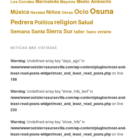
Marinaleda
Medio Ambiente
Los Corrales
Mayores
Osuna
Ocio
Música
Niños
Obras
Navidad
Pedrera
religion
Salud
Política
Sierra Sur
Semana Santa
taller
verano
Teatro
NOTICIAS MÁS VISITADAS
Warning
: Undefined array key "days_ago" in
/www/wwwroot/sierrasursevilla.com/wp-content/plugins/most-and-
least-read-posts-widget/most_and_least_read_posts.php
on line
188
Warning
: Undefined array key "show_hits_text" in
/www/wwwroot/sierrasursevilla.com/wp-content/plugins/most-and-
least-read-posts-widget/most_and_least_read_posts.php
on line
230
Warning
: Undefined array key "show_hits" in
/www/wwwroot/sierrasursevilla.com/wp-content/plugins/most-and-
least-read-posts-widget/most_and_least_read_posts.php
on line