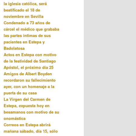
la iglesia católica, será
beatificado el 18 de
noviembre en Sevilla
Condenado a 73 años de
cárcel el médico que grababa
las partes íntimas de sus
pacientes en Estepa y
Badolatosa
Actos en Estepa con motivo
de la festividad de Santiago
Apóstol, el próximo día 25
Amigos de Albert Boyden
recordaron su fallecimiento
ayer, con un homenaje a la
puerta de su casa
La Virgen del Carmen de
Estepa, expuesta hoy en
besamanos con motivo de su
onomástica
Correos en Estepa abrirá
mañana sábado, día 15, sólo