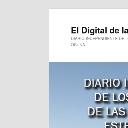
Ir
Ir
al
al
contenido
contenido
El Digital de l
principal
secundario
DIARIO INDEPENDIENTE DE 
OSUNA