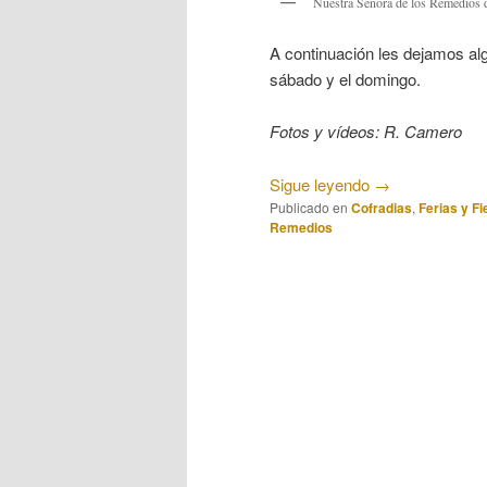
Nuestra Señora de los Remedios de
A continuación les dejamos al
sábado y el domingo.
Fotos y vídeos: R. Camero
Sigue leyendo
→
Publicado en
Cofradias
,
Ferias y Fi
Remedios