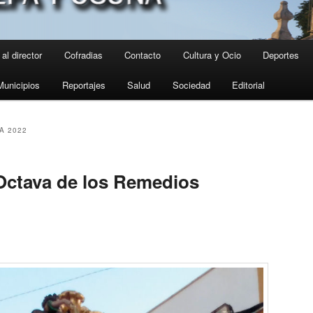
al director
Cofradias
Contacto
Cultura y Ocio
Deportes
Municipios
Reportajes
Salud
Sociedad
Editorial
A 2022
Octava de los Remedios