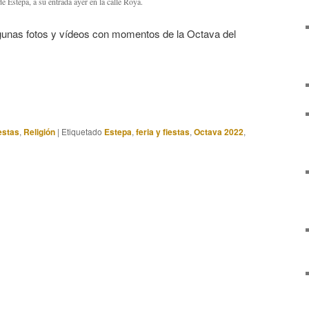
 Estepa, a su entrada ayer en la calle Roya.
gunas fotos y vídeos con momentos de la Octava del
estas
,
Religión
|
Etiquetado
Estepa
,
feria y fiestas
,
Octava 2022
,