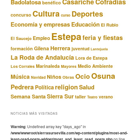
Casariche
Cofradias
Badolatosa
benéfico
Cultura
Deportes
concurso
curso
Educación
Economía y empresas
El Rubio
Estepa
feria y fiestas
Empleo
El Saucejo
Herrera
Gilena
formación
juventud
Lantejuela
La Roda de Andalucía
Lora de Estepa
Marinaleda
Medio Ambiente
Los Corrales
Mayores
Osuna
Ocio
Música
Niños
Obras
Navidad
Pedrera
religion
Salud
Política
Sierra Sur
Semana Santa
taller
verano
Teatro
NOTICIAS MÁS VISITADAS
Warning
: Undefined array key "days_ago" in
/www/wwwroot/sierrasursevilla.com/wp-content/plugins/most-and-
least-read-posts-widget/most_and_least_read_posts.php
on line