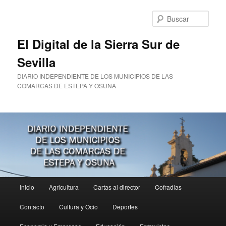
Ir
Ir
al
al
Busc
contenido
contenido
principal
secundario
El Digital de la Sierra Sur de
Sevilla
DIARIO INDEPENDIENTE DE LOS MUNICIPIOS DE LAS
COMARCAS DE ESTEPA Y OSUNA
Menú
Inicio
Agricultura
Cartas al director
Cofradias
principal
Contacto
Cultura y Ocio
Deportes