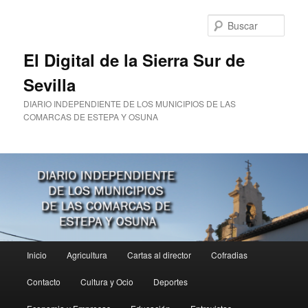
Ir
Ir
al
al
Busc
contenido
contenido
principal
secundario
El Digital de la Sierra Sur de
Sevilla
DIARIO INDEPENDIENTE DE LOS MUNICIPIOS DE LAS
COMARCAS DE ESTEPA Y OSUNA
Menú
Inicio
Agricultura
Cartas al director
Cofradias
principal
Contacto
Cultura y Ocio
Deportes