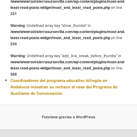
/www/wwwroot/sierrasursevilla.com/wp-content/plugins/most-and-
least-read-posts-widget/most_and_least_read_posts.php
on line
231
Warning
: Undefined array key "show_thumbs" in
/www/wwwroot/sierrasursevilla.com/wp-content/plugins/most-and-
least-read-posts-widget/most_and_least_read_posts.php
on line
234
Warning
: Undefined array key "add_line_break_before_thumbs" in
/www/wwwroot/sierrasursevilla.com/wp-content/plugins/most-and-
least-read-posts-widget/most_and_least_read_posts.php
on line
268
Coordinadores del programa educativo bilingüe en
Andalucía muestran su rechazo al cese del Programa de
Auxiliares de Conversación
Funciona gracias a WordPress