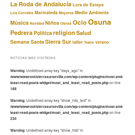
La Roda de Andalucía
Lora de Estepa
Marinaleda
Medio Ambiente
Los Corrales
Mayores
Osuna
Ocio
Música
Niños
Obras
Navidad
Pedrera
religion
Salud
Política
Sierra Sur
Semana Santa
taller
verano
Teatro
NOTICIAS MÁS VISITADAS
Warning
: Undefined array key "days_ago" in
/www/wwwroot/sierrasursevilla.com/wp-content/plugins/most-and-
least-read-posts-widget/most_and_least_read_posts.php
on line
188
Warning
: Undefined array key "show_hits_text" in
/www/wwwroot/sierrasursevilla.com/wp-content/plugins/most-and-
least-read-posts-widget/most_and_least_read_posts.php
on line
230
Warning
: Undefined array key "show_hits" in