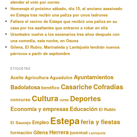
atender el voto por correo
Homenaje el próximo sábado, día 15, al anciano asesinado
en Estepa tras recibir una paliza por unos ladrones
Fallece el vecino de Estepa que recibió una paliza en su
casa por los asaltantes que entraron a robar en ella
Ursoteatro vuelve a los escenarios tres años después con
una comedia, esta noche, en Osuna
Gilena, El Rubio, Marinaleda y Lantejuela tendrán nuevos
párrocos a partir de septiembre
ETIQUETAS
Ayuntamientos
Aceite
Agricultura
Aguadulce
Casariche
Cofradias
Badolatosa
benéfico
Cultura
Deportes
concurso
curso
Educación
Economía y empresas
El Rubio
Estepa
feria y fiestas
Empleo
El Saucejo
Herrera
Gilena
formación
juventud
Lantejuela