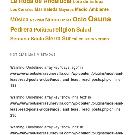
La Roda de Andalucía
Lora de Estepa
Marinaleda
Medio Ambiente
Los Corrales
Mayores
Osuna
Ocio
Música
Niños
Obras
Navidad
Pedrera
religion
Salud
Política
Sierra Sur
Semana Santa
taller
verano
Teatro
NOTICIAS MÁS VISITADAS
Warning
: Undefined array key "days_ago" in
/www/wwwroot/sierrasursevilla.com/wp-content/plugins/most-and-
least-read-posts-widget/most_and_least_read_posts.php
on line
188
Warning
: Undefined array key "show_hits_text" in
/www/wwwroot/sierrasursevilla.com/wp-content/plugins/most-and-
least-read-posts-widget/most_and_least_read_posts.php
on line
230
Warning
: Undefined array key "show_hits" in
/www/wwwroot/sierrasursevilla.com/wp-content/plugins/most-and-