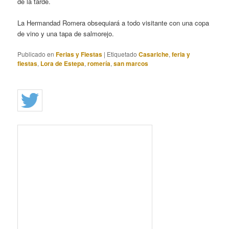
de la tarde.
La Hermandad Romera obsequiará a todo visitante con una copa
de vino y una tapa de salmorejo.
Publicado en
Ferias y Fiestas
|
Etiquetado
Casariche
,
feria y
fiestas
,
Lora de Estepa
,
romería
,
san marcos