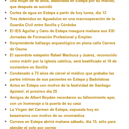
Una mujer de 46 años, asesinada en Estepa por su marido,
que después se suicidó
Cortes de agua en Estepa a partir de hoy lunes, día 12
Tres detenidos en Aguadulce en una macrooperación de la
Guardia Civil entre Sevilla y Córdoba
El IES Aguilar y Cano de Estepa inaugura mañana sus XXI
Jornadas de Formación Profesional y Empleo
Sorprendente hallazgo arqueológico en plena calle Carrera
de Osuna
El sacerdote estepeño Rafael Machuca y Juárez, reconocido
como mártir por la iglesia católica, será beatificado el 18 de
noviembre en Sevilla
Condenado a 73 años de cárcel el médico que grababa las
partes íntimas de sus pacientes en Estepa y Badolatosa
Actos en Estepa con motivo de la festividad de Santiago
Apóstol, el próximo día 25
Amigos de Albert Boyden recordaron su fallecimiento ayer,
con un homenaje a la puerta de su casa
La Virgen del Carmen de Estepa, expuesta hoy en
besamanos con motivo de su onomástica
Correos en Estepa abrirá mañana sábado, día 15, sólo para
atender el voto por correo