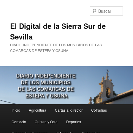
Ir
Ir
al
al
Busc
contenido
contenido
principal
secundario
El Digital de la Sierra Sur de
Sevilla
DIARIO INDEPENDIENTE DE LOS MUNICIPIOS DE LAS
COMARCAS DE ESTEPA Y OSUNA
Menú
Inicio
Agricultura
Cartas al director
Cofradias
principal
Contacto
Cultura y Ocio
Deportes