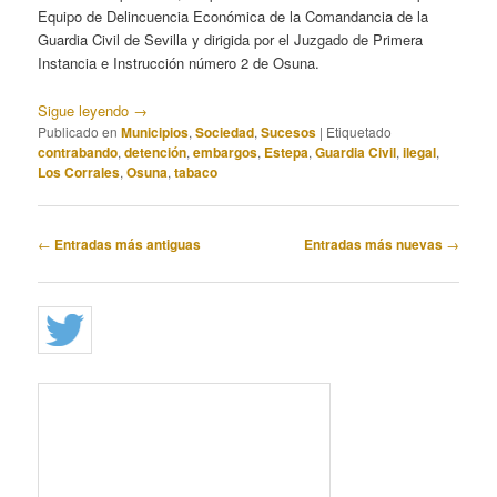
Equipo de Delincuencia Económica de la Comandancia de la
Guardia Civil de Sevilla y dirigida por el Juzgado de Primera
Instancia e Instrucción número 2 de Osuna.
Sigue leyendo
→
Publicado en
Municipios
,
Sociedad
,
Sucesos
|
Etiquetado
contrabando
,
detención
,
embargos
,
Estepa
,
Guardia Civil
,
ilegal
,
Los Corrales
,
Osuna
,
tabaco
Navegación
←
Entradas más antiguas
Entradas más nuevas
→
de
entradas