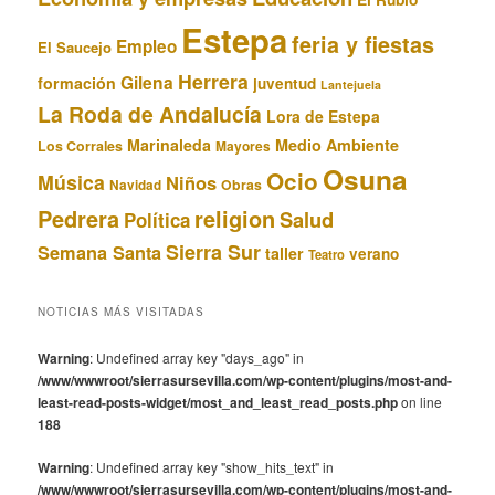
Estepa
feria y fiestas
Empleo
El Saucejo
Herrera
Gilena
formación
juventud
Lantejuela
La Roda de Andalucía
Lora de Estepa
Marinaleda
Medio Ambiente
Los Corrales
Mayores
Osuna
Ocio
Música
Niños
Obras
Navidad
Pedrera
religion
Salud
Política
Sierra Sur
Semana Santa
taller
verano
Teatro
NOTICIAS MÁS VISITADAS
Warning
: Undefined array key "days_ago" in
/www/wwwroot/sierrasursevilla.com/wp-content/plugins/most-and-
least-read-posts-widget/most_and_least_read_posts.php
on line
188
Warning
: Undefined array key "show_hits_text" in
/www/wwwroot/sierrasursevilla.com/wp-content/plugins/most-and-