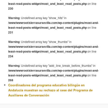
least-read-posts-widget/most_and_least_read_posts.php
on line
230
Warning
: Undefined array key "show_hits" in
/www/wwwroot/sierrasursevilla.com/wp-content/plugins/most-and-
least-read-posts-widget/most_and_least_read_posts.php
on line
231
Warning
: Undefined array key "show_thumbs" in
/www/wwwroot/sierrasursevilla.com/wp-content/plugins/most-and-
least-read-posts-widget/most_and_least_read_posts.php
on line
234
Warning
: Undefined array key "add_line_break_before_thumbs" in
/www/wwwroot/sierrasursevilla.com/wp-content/plugins/most-and-
least-read-posts-widget/most_and_least_read_posts.php
on line
268
Coordinadores del programa educativo bilingüe en
Andalucía muestran su rechazo al cese del Programa de
Auxiliares de Conversación