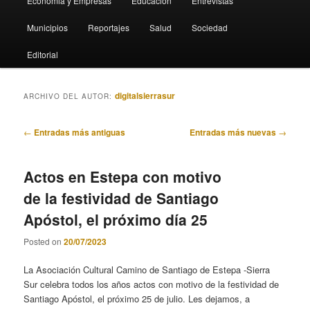
Economia y Empresas
Educación
Entrevistas
Municipios
Reportajes
Salud
Sociedad
Editorial
digitalsierrasur
ARCHIVO DEL AUTOR:
Navegación
←
Entradas más antiguas
Entradas más nuevas
→
de
entradas
Actos en Estepa con motivo
de la festividad de Santiago
Apóstol, el próximo día 25
Posted on
20/07/2023
La Asociación Cultural Camino de Santiago de Estepa -Sierra
Sur celebra todos los años actos con motivo de la festividad de
Santiago Apóstol, el próximo 25 de julio. Les dejamos, a