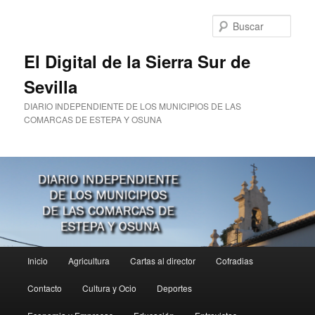
Ir
Ir
al
al
Busc
contenido
contenido
principal
secundario
El Digital de la Sierra Sur de
Sevilla
DIARIO INDEPENDIENTE DE LOS MUNICIPIOS DE LAS
COMARCAS DE ESTEPA Y OSUNA
Menú
Inicio
Agricultura
Cartas al director
Cofradias
principal
Contacto
Cultura y Ocio
Deportes