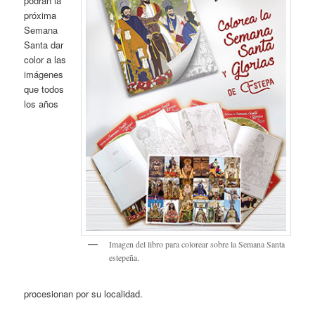
podrán la
próxima
Semana
Santa dar
color a las
imágenes
que todos
los años
Imagen del libro para colorear sobre la Semana Santa
estepeña.
procesionan por su localidad.