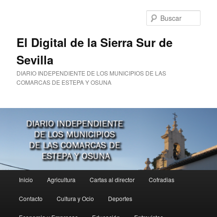
Ir
Ir
al
al
Busc
contenido
contenido
principal
secundario
El Digital de la Sierra Sur de
Sevilla
DIARIO INDEPENDIENTE DE LOS MUNICIPIOS DE LAS
COMARCAS DE ESTEPA Y OSUNA
Menú
Inicio
Agricultura
Cartas al director
Cofradias
principal
Contacto
Cultura y Ocio
Deportes