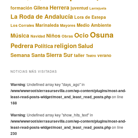
Herrera
Gilena
formación
juventud
Lantejuela
La Roda de Andalucía
Lora de Estepa
Marinaleda
Medio Ambiente
Los Corrales
Mayores
Osuna
Ocio
Música
Niños
Obras
Navidad
Pedrera
religion
Salud
Política
Sierra Sur
Semana Santa
taller
verano
Teatro
NOTICIAS MÁS VISITADAS
Warning
: Undefined array key "days_ago" in
/www/wwwroot/sierrasursevilla.com/wp-content/plugins/most-and-
least-read-posts-widget/most_and_least_read_posts.php
on line
188
Warning
: Undefined array key "show_hits_text" in
/www/wwwroot/sierrasursevilla.com/wp-content/plugins/most-and-
least-read-posts-widget/most_and_least_read_posts.php
on line
230