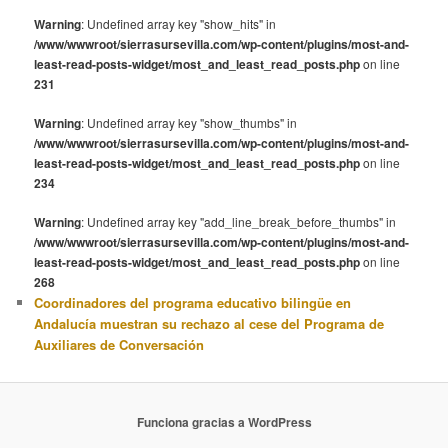
Warning
: Undefined array key "show_hits" in
/www/wwwroot/sierrasursevilla.com/wp-content/plugins/most-and-
least-read-posts-widget/most_and_least_read_posts.php
on line
231
Warning
: Undefined array key "show_thumbs" in
/www/wwwroot/sierrasursevilla.com/wp-content/plugins/most-and-
least-read-posts-widget/most_and_least_read_posts.php
on line
234
Warning
: Undefined array key "add_line_break_before_thumbs" in
/www/wwwroot/sierrasursevilla.com/wp-content/plugins/most-and-
least-read-posts-widget/most_and_least_read_posts.php
on line
268
Coordinadores del programa educativo bilingüe en
Andalucía muestran su rechazo al cese del Programa de
Auxiliares de Conversación
Funciona gracias a WordPress