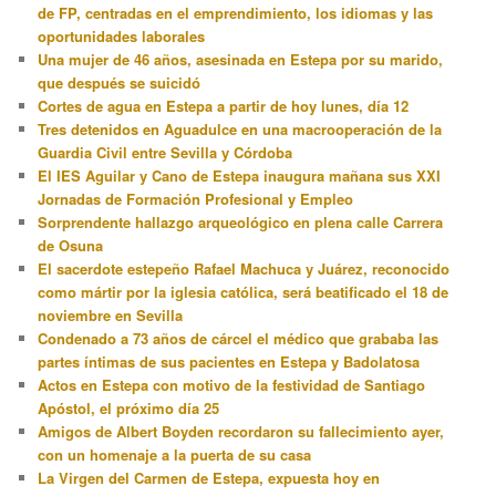
de FP, centradas en el emprendimiento, los idiomas y las
oportunidades laborales
Una mujer de 46 años, asesinada en Estepa por su marido,
que después se suicidó
Cortes de agua en Estepa a partir de hoy lunes, día 12
Tres detenidos en Aguadulce en una macrooperación de la
Guardia Civil entre Sevilla y Córdoba
El IES Aguilar y Cano de Estepa inaugura mañana sus XXI
Jornadas de Formación Profesional y Empleo
Sorprendente hallazgo arqueológico en plena calle Carrera
de Osuna
El sacerdote estepeño Rafael Machuca y Juárez, reconocido
como mártir por la iglesia católica, será beatificado el 18 de
noviembre en Sevilla
Condenado a 73 años de cárcel el médico que grababa las
partes íntimas de sus pacientes en Estepa y Badolatosa
Actos en Estepa con motivo de la festividad de Santiago
Apóstol, el próximo día 25
Amigos de Albert Boyden recordaron su fallecimiento ayer,
con un homenaje a la puerta de su casa
La Virgen del Carmen de Estepa, expuesta hoy en