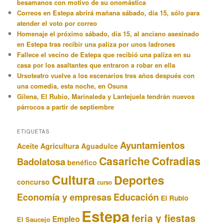
besamanos con motivo de su onomástica
Correos en Estepa abrirá mañana sábado, día 15, sólo para
atender el voto por correo
Homenaje el próximo sábado, día 15, al anciano asesinado
en Estepa tras recibir una paliza por unos ladrones
Fallece el vecino de Estepa que recibió una paliza en su
casa por los asaltantes que entraron a robar en ella
Ursoteatro vuelve a los escenarios tres años después con
una comedia, esta noche, en Osuna
Gilena, El Rubio, Marinaleda y Lantejuela tendrán nuevos
párrocos a partir de septiembre
ETIQUETAS
Ayuntamientos
Aceite
Agricultura
Aguadulce
Casariche
Cofradias
Badolatosa
benéfico
Cultura
Deportes
concurso
curso
Educación
Economía y empresas
El Rubio
Estepa
feria y fiestas
Empleo
El Saucejo