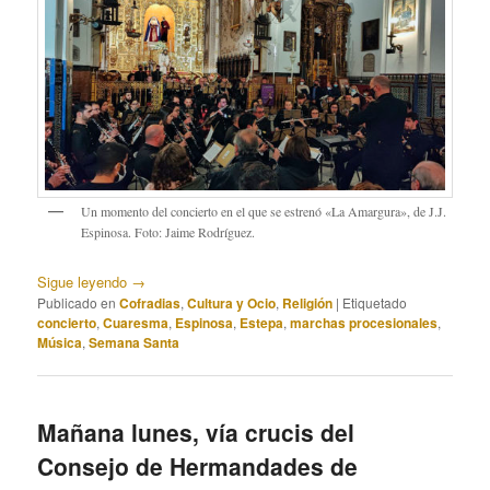
Un momento del concierto en el que se estrenó «La Amargura», de J.J.
Espinosa. Foto: Jaime Rodríguez.
Sigue leyendo
→
Publicado en
Cofradias
,
Cultura y Ocio
,
Religión
|
Etiquetado
concierto
,
Cuaresma
,
Espinosa
,
Estepa
,
marchas procesionales
,
Música
,
Semana Santa
Mañana lunes, vía crucis del
Consejo de Hermandades de