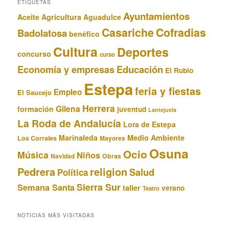
ETIQUETAS
Ayuntamientos
Aceite
Agricultura
Aguadulce
Casariche
Cofradias
Badolatosa
benéfico
Cultura
Deportes
concurso
curso
Educación
Economía y empresas
El Rubio
Estepa
feria y fiestas
Empleo
El Saucejo
Herrera
Gilena
formación
juventud
Lantejuela
La Roda de Andalucía
Lora de Estepa
Marinaleda
Medio Ambiente
Los Corrales
Mayores
Osuna
Ocio
Música
Niños
Obras
Navidad
Pedrera
religion
Salud
Política
Sierra Sur
Semana Santa
taller
verano
Teatro
NOTICIAS MÁS VISITADAS