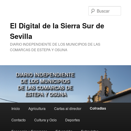
Ir
Ir
al
al
Busc
contenido
contenido
principal
secundario
El Digital de la Sierra Sur de
Sevilla
DIARIO INDEPENDIENTE DE LOS MUNICIPIOS DE LAS
COMARCAS DE ESTEPA Y OSUNA
Menú
Cofradias
Inicio
Agricultura
Cartas al director
principal
Contacto
Cultura y Ocio
Deportes