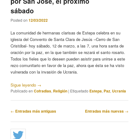
por San José, el próximo
sábado
Posted on
12/03/2022
La comunidad de hermanas clarisas de Estepa celebra en su
iglesia del Convento de Santa Clara de Jesús –Cerro de San
Cristóbal- hoy sábado, 12 de marzo, a las 7, una hora santa de
oración por la paz, en la que también se rezará el santo rosario.
Todos los fieles que lo deseen pueden asistir para unirse a este
rezo comunitario en favor de la paz, ahora que ésta se ha visto
vulnerada con la invasión de Ucrania.
Sigue leyendo
→
Publicado en
Cofradias
,
Religión
|
Etiquetado
Estepa
,
Paz
,
Ucrania
Navegación
←
Entradas más antiguas
Entradas más nuevas
→
de
entradas