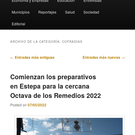
Economia y Empresas
Educación
Entrevistas
Municipios
Reportajes
Salud
Sociedad
Editorial
ARCHIVO DE LA CATEGORÍA:
COFRADIAS
Navegación
←
Entradas más antiguas
Entradas más nuevas
→
de
entradas
Comienzan los preparativos
en Estepa para la cercana
Octava de los Remedios 2022
Posted on
07/05/2022